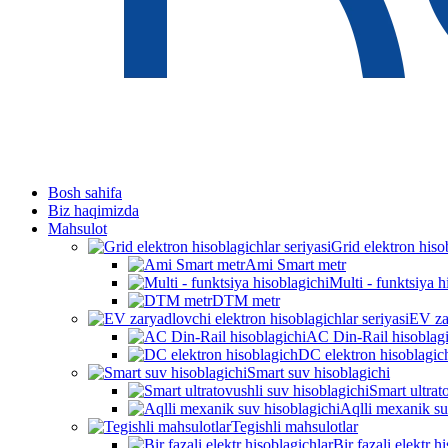
Bosh sahifa
Biz haqimizda
Mahsulot
Grid elektron hisob
Ami Smart metr
Multi - funktsiya h
DTM metr
EV zar
AC Din-Rail hisoblagi
DC elektron hisoblagic
Smart suv hisoblagichi
Smart ultrat
Aqlli mexanik su
Tegishli mahsulotlar
Bir fazali elektr h