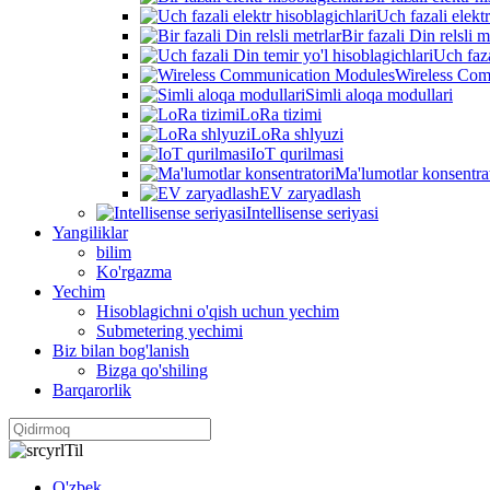
Uch fazali elektr
Bir fazali Din relsli m
Uch faza
Wireless Com
Simli aloqa modullari
LoRa tizimi
LoRa shlyuzi
IoT qurilmasi
Ma'lumotlar konsentra
EV zaryadlash
Intellisense seriyasi
Yangiliklar
bilim
Ko'rgazma
Yechim
Hisoblagichni o'qish uchun yechim
Submetering yechimi
Biz bilan bog'lanish
Bizga qo'shiling
Barqarorlik
Til
O'zbek