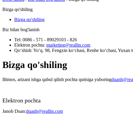
Bizga qo'shiling
Bizga qo'shiling
Biz bilan bog'lanish
Tel: 0086 - 571 - 89029103 - 826
Elektron pochta:
marketing@reallin.com
Qo‘shish: Yo‘q. 98, Fengxin ko‘chasi, Renhe ko‘chasi, Yuxan 
Bizga qo'shiling
Iltimos, arizani ishga qabul qilish pochta qutisiga yuboring
duanh@real
Elektron pochta
Janob Duan:
duanh@reallin.com