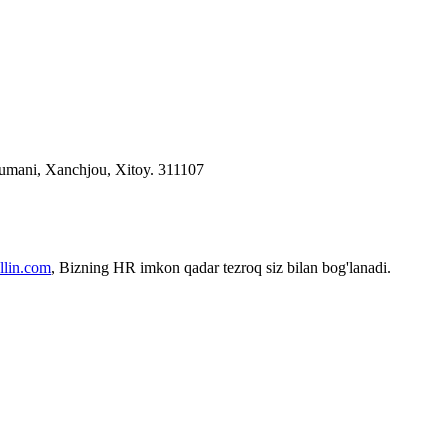
tumani, Xanchjou, Xitoy. 311107
lin.com
, Bizning HR imkon qadar tezroq siz bilan bog'lanadi.