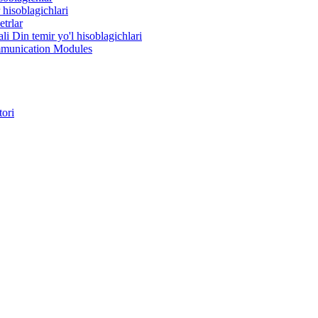
 hisoblagichlari
etrlar
li Din temir yo'l hisoblagichlari
munication Modules
tori