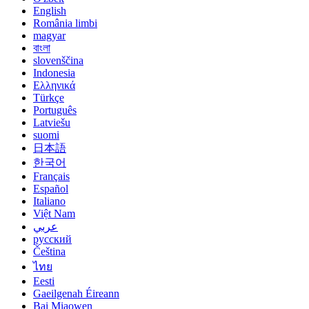
English
România limbi
magyar
বাংলা
slovenščina
Indonesia
Ελληνικά
Türkçe
Português
Latviešu
suomi
日本語
한국어
Français
Español
Italiano
Việt Nam
عربي
русский
Čeština
ไทย
Eesti
Gaeilgenah Éireann
Bai Miaowen