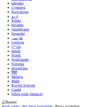
íslenska
Cymraeg
Български
اردو
Polski
hrvatski
українська
bosanski
فارسی
Lietuvių
עברית
dansk
Norsk
Nederlands
Svenska
slovenčina
हिंदी
Melayu
Malti
Kreyòl Ayisyen
Català
Srbija jezik (latinica)
Bosh sahifa
/
Biz bilan bog'lanish
/ Bizga qo'shiling