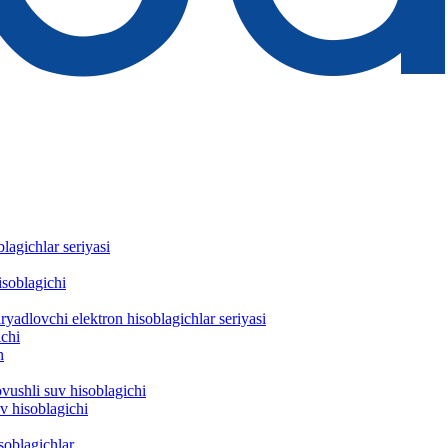
lagichlar seriyasi
isoblagichi
yadlovchi elektron hisoblagichlar seriyasi
chi
h
ovushli suv hisoblagichi
v hisoblagichi
isoblagichlar